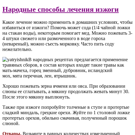
Народные способы лечения изжоги
Какое лечение можно применить в домашних условиях, чтобы
избавиться от изжоги? Помочь может сода (1/4 чайной ложки
на стакан воды), некоторым помогает мед. Можно пожевать 3-
4 штуки свежего или размоченного в воде гороха
(невареный), можно съесть морковку. Часто пить соду
нежелательно.
В народных рецептах предлагается применение
травяных сборов, в состав которых входят такие травы как
мать-мачеха, горец змеиный, дубровник, исландский
мох, мята перечная, лен, ятрышник.
Хорошо пожевать зерна ячменя или овса. При образовании
слюны ее сглатывать, а мякину продолжать жевать минут 30.
После этого мякину выплюнуть.
Также при изжоге попробуйте толченые в ступе и протертые
сладкий миндаль, грецкие орехи. Жуйте по 1 столовой ложке
протертых орехов, обильно смачивая, полученный порошок
слюной.
Отвары.
Возьмите в равных количествах измельченный