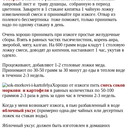
лавровый лист и траву душицы, собранную в период
цветения. Заварите в 1 стакане кипятка 1 чайную ложку
измельченной смеси и принимайте при изжоге. Отвар из
полевого бессмертника тоже поможет, только принимать
надо по одному стакану в день.
Очень хорошо принимать при изжоге простые желудочные
сборы. Взять в равных частях тысячелистник, корень аира,
зверобой, мяту, калган. На 600 грамм воды кладут 1 столовую
ложку смеси, доводят до кипения, настаивают 1 час, укутав в
одеяло.
Процеживают, добавляют 1-2 столовые ложки меда.
Принимают по 30-50 грамм за 30 минут до еды в теплом виде
в течении 2-3 недель.
Хорошо от изжоги пить
смесь соков
моркови и картофеля
в равных количествах по 50-100
граммов 2-3 раза в день за один час в течении 2-3 недель.
Когда у меня возникает изжога, я пью разбавленный в воде
яблочный уксус
(примерно одна-две чайных или десертных
ложек на стакан воды).
Яблочный уксус должен быть изготовлен в домашних