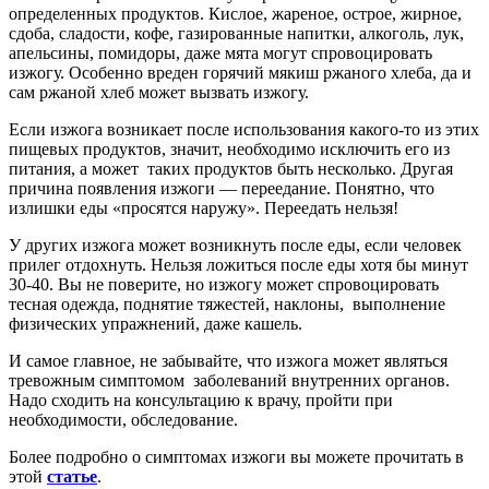
определенных продуктов. Кислое, жареное, острое, жирное,
сдоба, сладости, кофе, газированные напитки, алкоголь, лук,
апельсины, помидоры, даже мята могут спровоцировать
изжогу. Особенно вреден горячий мякиш ржаного хлеба, да и
сам ржаной хлеб может вызвать изжогу.
Если изжога возникает после использования какого-то из этих
пищевых продуктов, значит, необходимо исключить его из
питания, а может таких продуктов быть несколько. Другая
причина появления изжоги — переедание. Понятно, что
излишки еды «просятся наружу». Переедать нельзя!
У других изжога может возникнуть после еды, если человек
прилег отдохнуть. Нельзя ложиться после еды хотя бы минут
30-40. Вы не поверите, но изжогу может спровоцировать
тесная одежда, поднятие тяжестей, наклоны, выполнение
физических упражнений, даже кашель.
И самое главное, не забывайте, что изжога может являться
тревожным симптомом заболеваний внутренних органов.
Надо сходить на консультацию к врачу, пройти при
необходимости, обследование.
Более подробно о симптомах изжоги вы можете прочитать в
этой
статье
.