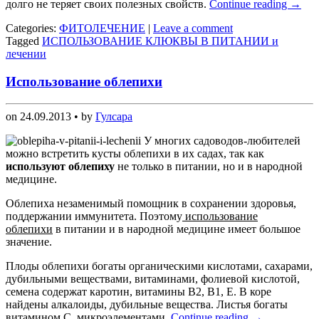
долго не теряет своих полезных свойств.
Continue reading
→
Categories:
ФИТОЛЕЧЕНИЕ
|
Leave a comment
Tagged
ИСПОЛЬЗОВАНИЕ КЛЮКВЫ В ПИТАНИИ и
лечении
Использование облепихи
on
24.09.2013
• by
Гулсара
У многих садоводов-любителей
можно встретить кусты облепихи в их садах, так как
используют
облепиху
не только в питании, но и в народной
медицине.
Облепиха незаменимый помощник в сохранении здоровья,
поддержании иммунитета. Поэтому
использование
облепихи
в питании и в народной медицине имеет большое
значение.
Плоды облепихи богаты органическими кислотами, сахарами,
дубильными веществами, витаминами, фолиевой кислотой,
семена содержат каротин, витамины В2, В1, Е. В коре
найдены алкалоиды, дубильные вещества. Листья богаты
витамином С, микроэлементами.
Continue reading
→