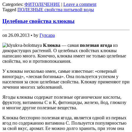
Categories:
ФИТОЛЕЧЕНИЕ
|
Leave a comment
Tagged
ПОЛЕЗНЫЕ свойства питьевой воды
Целебные свойства клюквы
on
26.09.2013
• by
Гулсара
Клюква
— самая
полезная ягода
из
дикорастущих растений. О целебных свойствах клюквы
написано много. Конечно, клюква имеет не только целебные
свойства, но и противопоказания.
У клюквы несколько имен, самые известные: «северный
виноград», «лесная богинька». Она пользуется успехом у
населения за свои целебные свойства. Клюкву применяют при
лечении многих заболеваний.
Ягоды клюквы содержат полезные органические кислоты,
фруктозу, витамины С и К, фитонциды, железо, йод, глюкозу
и многие другие полезные вещества.
Клюква бесспорно полезная ягода, является одной из первых
ягод по содержанию витамина С. Пользуется популярностью
за свой вкус, аромат. Ее можно долго хранить, при этом она