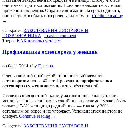
Названия лекарственных средств я не пишу, потому что все
они имеют противопоказания. Пока не ознакомитесь с ними,
применять их нельзя. Обратите внимание на срок годности,
они не должны быть просрочены, даже мази.
Continue reading
→
Categories:
ЗАБОЛЕВАНИЯ СУСТАВОВ И
ПОЗВОНОЧНИКА
|
Leave a comment
Tagged
КАК помочь суставам
Профилактика остеопороза у женщин
on
04.11.2014
• by
Гулсара
Очень сложной проблемой становится заболевание
остеопорозом после 40 лет. Проведение
профилактики
остеопороза у женщин
становится обязательной.
Исследования костной ткани у женщин после наступления
менопаузы показали, что высокий риск переломов может быть
только у 7-8% женщин, средний риск — только у 20%, а
остальным он вовсе и не угрожает. Успокаиваться на этом не
следует.
Continue reading
→
Categories:
ЗАБОЛЕВАНИЯ СУСТАВОВ И