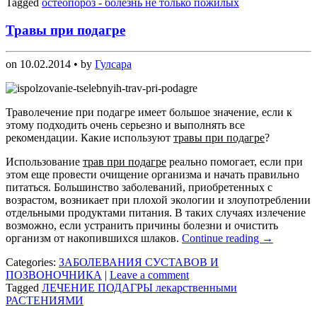
Tagged
остеопороз - болезнь не только пожилых
Травы при подагре
on
10.02.2014
• by
Гулсара
Траволечение при подагре имеет большое значение, если к
этому подходить очень серьезно и выполнять все
рекомендации. Какие используют
травы при подагре
?
Использование
трав при подагре
реально помогает, если при
этом еще провести очищение организма и начать правильно
питаться. Большинство заболеваний, приобретенных с
возрастом, возникает при плохой экологии и злоупотреблении
отдельными продуктами питания. В таких случаях излечение
возможно, если устранить причины болезни и очистить
организм от накопившихся шлаков.
Continue reading
→
Categories:
ЗАБОЛЕВАНИЯ СУСТАВОВ И
ПОЗВОНОЧНИКА
|
Leave a comment
Tagged
ЛЕЧЕНИЕ ПОДАГРЫ лекарственными
РАСТЕНИЯМИ