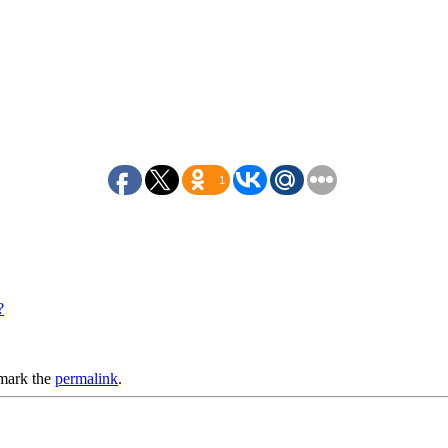
1
?
mark the
permalink
.