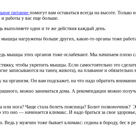
льное питание
помогут вам оставаться всегда на высоте. Только 
е и работы у вас еще больше.
дь выполняете одни и те же действия каждый день.
ни мышцы нагружены больше других, какие-то органы тоже работа
Ведь мышцы этих органов тоже ослабевают. Мы начинаем плохо с
тяжку, чтобы укрепить мышцы. Если самостоятельно это сделать 
гие записываются на танец живота), на плавание и обязательно в
 на организм. Он вам подскажет, на что надо обратить внимание
страшного, можно заниматься дома. А рекомендации можно получа
ука или нога? Чаще стала болеть поясница? Болит позвоночник? Э
 то это оно — начинается климакс. И надо браться за свое здоровье
. Ведь у мужчин тоже бывает климакс: седина в бороду, бес в ре