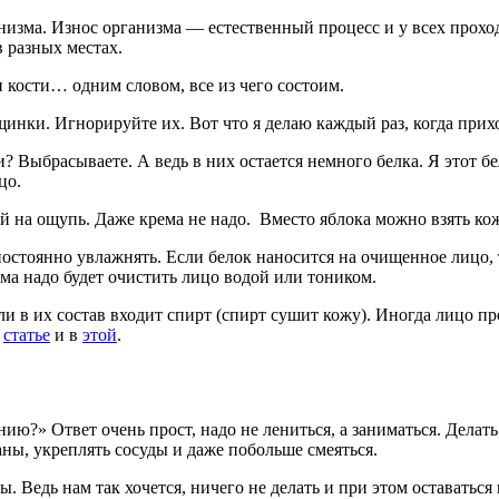
зма. Износ организма — естественный процесс и у всех проходит
 разных местах.
и кости… одним словом, все из чего состоим.
щинки. Игнорируйте их. Вот что я делаю каждый раз, когда прих
ми? Выбрасываете. А ведь в них остается немного белка. Я этот
цо.
ой на ощупь. Даже крема не надо. Вместо яблока можно взять к
о постоянно увлажнять. Если белок наносится на очищенное лиц
ма надо будет очистить лицо водой или тоником.
ли в их состав входит спирт (спирт сушит кожу). Иногда лицо 
й
статье
и в
этой
.
ию?» Ответ очень прост, надо не лениться, а заниматься. Делать
аны, укреплять сосуды и даже побольше смеяться.
ы. Ведь нам так хочется, ничего не делать и при этом оставатьс