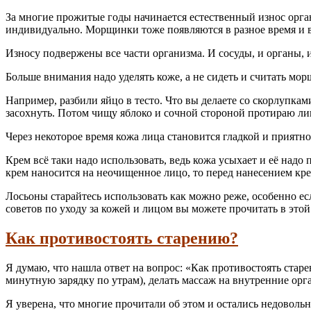
За многие прожитые годы начинается естественный износ органи
индивидуально. Морщинки тоже появляются в разное время и в
Износу подвержены все части организма. И сосуды, и органы, 
Больше внимания надо уделять коже, а не сидеть и считать мор
Например, разбили яйцо в тесто. Что вы делаете со скорлупка
засохнуть. Потом чищу яблоко и сочной стороной протираю ли
Через некоторое время кожа лица становится гладкой и приятн
Крем всё таки надо использовать, ведь кожа усыхает и её над
крем наносится на неочищенное лицо, то перед нанесением кре
Лосьоны старайтесь использовать как можно реже, особенно ес
советов по уходу за кожей и лицом вы можете прочитать в это
Как противостоять старению?
Я думаю, что нашла ответ на вопрос: «Как противостоять старен
минутную зарядку по утрам), делать массаж на внутренние орг
Я уверена, что многие прочитали об этом и остались недовольн