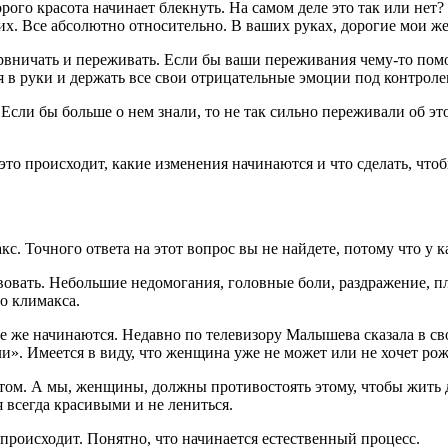
ого красота начинает блекнуть. На самом деле это так или нет?
их. Все абсолютно относительно. В ваших руках, дорогие мои же
ервничать и переживать. Если бы ваши переживания чему-то пом
 в руки и держать все свои отрицательные эмоции под контроле
сли бы больше о нем знали, то не так сильно переживали об это
это происходит, какие изменения начинаются и что сделать, что
акс. Точного ответа на этот вопрос вы не найдете, потому что 
вать. Небольшие недомогания, головные боли, раздражение, пл
о климакса.
все же начинаются. Недавно по телевизору Малышева сказала в св
и». Имеется в виду, что женщина уже не может или не хочет рож
этом. А мы, женщины, должны противостоять этому, чтобы жить 
я всегда красивыми и не лениться.
о происходит. Понятно, что начинается естественный процесс.