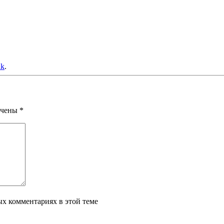
nk
.
ечены
*
ых комментариях в этой теме