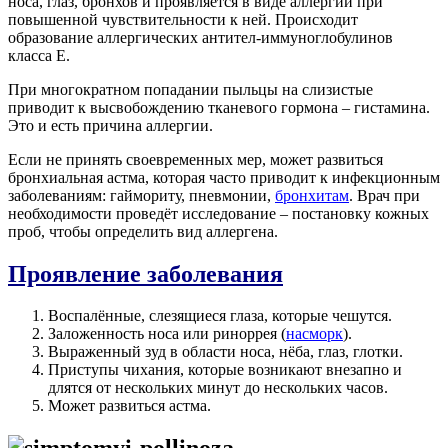
носа, глаз, бронхов и проявляется в виде аллергии при
повышенной чувствительности к ней. Происходит
образование аллергических антител-иммуноглобулинов
класса Е.
При многократном попадании пыльцы на слизистые
приводит к высвобождению тканевого гормона – гистамина.
Это и есть причина аллергии.
Если не принять своевременных мер, может развиться
бронхиальная астма, которая часто приводит к инфекционным
заболеваниям: гаймориту, пневмонии,
бронхитам
. Врач при
необходимости проведёт исследование – постановку кожных
проб, чтобы определить вид аллергена.
Проявление заболевания
Воспалённые, слезящиеся глаза, которые чешутся.
Заложенность носа или риноррея (
насморк
).
Выраженный зуд в области носа, нёба, глаз, глотки.
Приступы чихания, которые возникают внезапно и
длятся от нескольких минут до нескольких часов.
Может развиться астма.