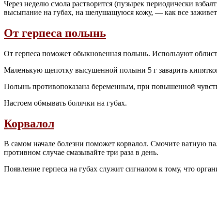
Через неделю смола растворится (пузырек периодически взбалтыв
высыпание на губах, на шелушащуюся кожу, — как все заживет. 
От герпеса полынь
От герпеса поможет обыкновенная полынь. Используют облиств
Маленькую щепотку высушенной полыни 5 г заварить кипятком (
Полынь противопоказана беременным, при повышенной чувств
Настоем обмывать болячки на губах.
Корвалол
В самом начале болезни поможет корвалол. Смочите ватную пал
противном случае смазывайте три раза в день.
Появление герпеса на губах служит сигналом к тому, что орга