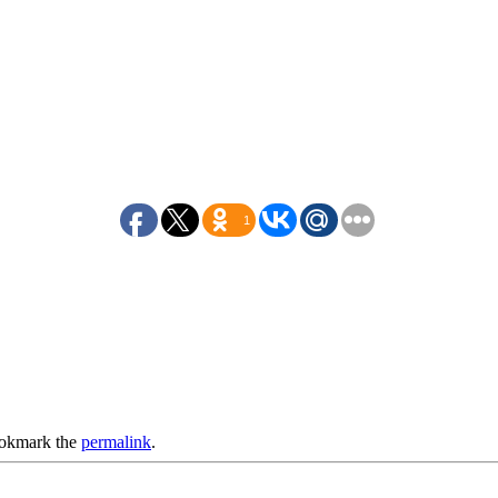
1
ookmark the
permalink
.