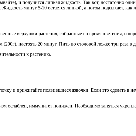
айте), и получится липкая жидкость. Так вот, достаточно один р
Жидкость минут 5-10 остается липкой, а потом подсыхает, как л
енные верхушки растения, собранные во время цветения, и кор
200г), настоять 20 минут. Пить по столовой ложке три раза в д
ительности к растению.
очку и прижигайте появившиеся язвочки. Если это сделать в нача
низм ослаблен, иммунитет понижен. Необходимо заняться укрепл