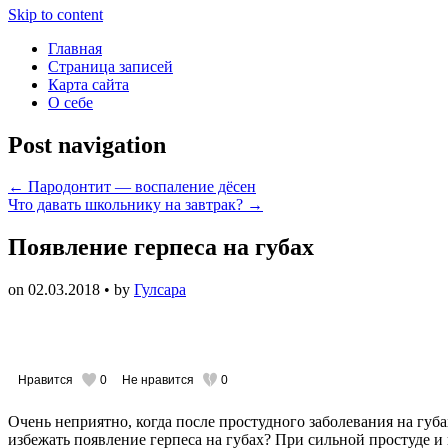
Skip to content
Главная
Страница записей
Карта сайта
О себе
Post navigation
←
Пародонтит — воспаление дёсен
Что давать школьнику на завтрак?
→
Появление герпеса на губах
on
02.03.2018
• by
Гулсара
Нравится
0
Не нравится
0
Очень неприятно, когда после простудного заболевания на губ
избежать появление герпеса на губах? При сильной простуде и