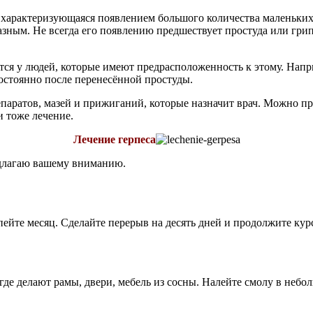
 характеризующаяся появлением большого количества маленьких
заразным. Не всегда его появлению предшествует простуда или г
ется у людей, которые имеют предрасположенность к этому. Напри
 постоянно после перенесённой простуды.
аратов, мазей и прижиганий, которые назначит врач. Можно при
и тоже лечение.
Лечение герпеса
едлагаю вашему вниманию.
пейте месяц. Сделайте перерыв на десять дней и продолжите кур
 где делают рамы, двери, мебель из сосны. Налейте смолу в неб
.