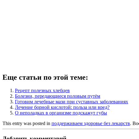
Еще статьи по этой теме:
Рецепт полезных хлебцев
Болезни, передающиеся половым путём
Готовим лечебные мази при суставных заболеваниях
Лечение борной кислотой: польза или вред?
О неполадках в организме подскажут губы
This entry was posted in
поддерживаем здоровье без лекарств
. B
Добавить комментарий