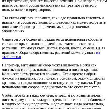
их приготовите, зависит качество лечения. При неправильном
приготовлении сборы лекарственных трав могут вместо
пользы нанести вред здоровью.
Эта статья ещё раз напомнит, как надо правильно готовить и
применять сборы растений. В справочниках можно встретить
описание сборов трав, применяемых при различных
заболеваниях.
Чаще всего от болезней предлагается использовать сборы, в
состав которых входят определённые части нескольких
растений. Это могут быть листья, корни, цветы, семена т.д. О
правилах сбора лекарственных растений можете узнать
из
этой статьи
.
Например, витаминный сбор может включать в себя как
листья, так и плоды: плоды шиповника и листья крапивы.
Количество отмеривается ложками. Если просто набрать
ложкой из пакетика, то в ложке, в основном, окажутся листья
крапивы, а плоды шиповника останутся внизу пакета. При
использовании сборов надо учитывать это обстоятельство.
Чтобы избежать таких случаев, я предлагаю хранить плоды,
листья, траву, цветы каждую отдельно в стеклянных баночках.
Каждую баночку подписать. Подписывать надо обязательно,
даже если вы точно знаете, какое это растение. Желательно