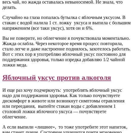
весь чай, но жажда оставалась невыносимой. Не знала, что
делать.
Случайно на глаза попалась бутылка с яблочным уксусом. В
стакан с водой налила 1 ст. ложку уксуса и выпила с большим
напряжением (все таки уксус), хотя он и 6%.
Вы не поверите, но облегчение я почувствовала моментально.
Жажда ослабла. Через некоторое время процесс повторила,
стало легче и даже настроение поднялось, захотелось работать.
Вот с этих пор я употребляю яблочный уксус постоянно для
поддержания здоровья, только изредка добавляю 1/2 чайной
ложки меда.
Яблочный уксус против алкоголя
И еще раз хочу подчеркнуть: употреблять яблочный уксус
надо для поддержания здоровья. Как только почувствуете
дискомфорт в животе или возникнут симптомы отравления
или переедания, выпейте стакан воды с добавлением 1
столовой ложки яблочного уксуса — почувствуете
облегчение.
А если выпили «лишнее», то тоже употребите этот напиток,
вам станет лучше. Состояние улучшится почти мгновенно,