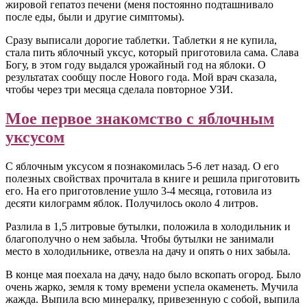
жировой гепатоз печени (меня постоянно подташнивало
после еды, были и другие симптомы).
Сразу выписали дорогие таблетки. Таблетки я не купила,
стала пить яблочный уксус, который приготовила сама. Слава
Богу, в этом году выдался урожайный год на яблоки. О
результатах сообщу после Нового года. Мой врач сказала,
чтобы через три месяца сделала повторное УЗИ.
Мое первое знакомство с яблочным
уксусом
С яблочным уксусом я познакомилась 5-6 лет назад. О его
полезных свойствах прочитала в книге и решила приготовить
его. На его приготовление ушло 3-4 месяца, готовила из
десяти килограмм яблок. Получилось около 4 литров.
Разлила в 1,5 литровые бутылки, положила в холодильник и
благополучно о нем забыла. Чтобы бутылки не занимали
место в холодильнике, отвезла на дачу и опять о них забыла.
В конце мая поехала на дачу, надо было вскопать огород. Было
очень жарко, земля к тому времени успела окаменеть. Мучила
жажда. Выпила всю минералку, привезенную с собой, выпила