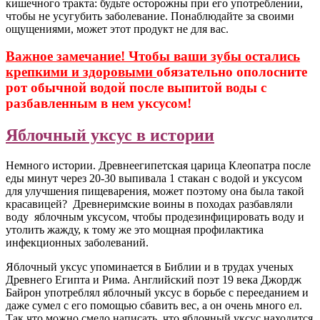
кишечного тракта: будьте осторожны при его употреблении,
чтобы не усугубить заболевание. Понаблюдайте за своими
ощущениями, может этот продукт не для вас.
Важное замечание! Чтобы ваши зубы остались
крепкими и здоровыми
обязательно ополосните
рот обычной водой после выпитой воды с
разбавленным в нем уксусом!
Яблочный уксус в истории
Немного истории. Древнеегипетская царица Клеопатра после
еды минут через 20-30 выпивала 1 стакан с водой и уксусом
для улучшения пищеварения, может поэтому она была такой
красавицей? Древнеримские воины в походах разбавляли
воду яблочным уксусом, чтобы продезинфицировать воду и
утолить жажду, к тому же это мощная профилактика
инфекционных заболеваний.
Яблочный уксус упоминается в Библии и в трудах ученых
Древнего Египта и Рима. Английский поэт 19 века Джордж
Байрон употреблял яблочный уксус в борьбе с перееданием и
даже сумел с его помощью сбавить вес, а он очень много ел.
Так что можно смело написать, что яблочный уксус находится