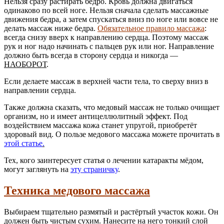
Нельзя сразу растирать бедро. Кровь должна двигаться
одинаково по всей ноге. Нельзя сначала сделать массажные
движения бедра, а затем спускаться вниз по ноге или вовсе не
делать массаж ниже бедра.
Обязательное правило массажа
:
всегда снизу вверх к направлению сердца. Поэтому массаж
рук и ног надо начинать с пальцев рук или ног. Направление
должно быть всегда в сторону сердца и никогда —
НАОБОРОТ
.
Если делаете массаж в верхней части тела, то сверху вниз в
направлении сердца.
Также должна сказать, что медовый массаж не только очищает
организм, но и имеет антицеллюлитный эффект. Под
воздействием массажа кожа станет упругой, приобретёт
здоровый вид. О пользе медового массажа можете прочитать в
этой статье
.
Тех, кого заинтересует статья о лечении катаракты мёдом,
могут заглянуть на
эту страничку
.
Техника медового массажа
Выбираем тщательно размятый и растёртый участок кожи. Он
должен быть чистым сухим. Нанесите на него тонкий слой