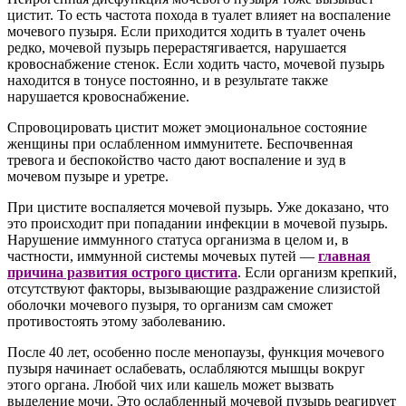
цистит. То есть частота похода в туалет влияет на воспаление
мочевого пузыря. Если приходится ходить в туалет очень
редко, мочевой пузырь перерастягивается, нарушается
кровоснабжение стенок. Если ходить часто, мочевой пузырь
находится в тонусе постоянно, и в результате также
нарушается кровоснабжение.
Спровоцировать цистит может эмоциональное состояние
женщины при ослабленном иммунитете. Беспочвенная
тревога и беспокойство часто дают воспаление и зуд в
мочевом пузыре и уретре.
При цистите воспаляется мочевой пузырь. Уже доказано, что
это происходит при попадании инфекции в мочевой пузырь.
Нарушение иммунного статуса организма в целом и, в
частности, иммунной системы мочевых путей —
главная
причина развития острого цистита
. Если организм крепкий,
отсутствуют факторы, вызывающие раздражение слизистой
оболочки мочевого пузыря, то организм сам сможет
противостоять этому заболеванию.
После 40 лет, особенно после менопаузы, функция мочевого
пузыря начинает ослабевать, ослабляются мышцы вокруг
этого органа. Любой чих или кашель может вызвать
выделение мочи. Это ослабленный мочевой пузырь реагирует