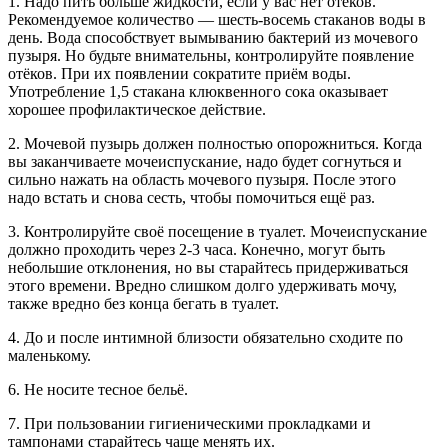
1. Надо пить больше жидкости, если у вас нет отёков.
Рекомендуемое количество — шесть-восемь стаканов воды в
день. Вода способствует вымыванию бактерий из мочевого
пузыря. Но будьте внимательны, контролируйте появление
отёков. При их появлении сократите приём воды.
Употребление 1,5 стакана клюквенного сока оказывает
хорошее профилактическое действие.
2. Мочевой пузырь должен полностью опорожниться. Когда
вы заканчиваете мочеиспускание, надо будет согнуться и
сильно нажать на область мочевого пузыря. После этого
надо встать и снова сесть, чтобы помочиться ещё раз.
3. Контролируйте своё посещение в туалет. Мочеиспускание
должно проходить через 2-3 часа. Конечно, могут быть
небольшие отклонения, но вы старайтесь придерживаться
этого времени. Вредно слишком долго удерживать мочу,
также вредно без конца бегать в туалет.
4. До и после интимной близости обязательно сходите по
маленькому.
6. Не носите тесное бельё.
7. При пользовании гигиеническими прокладками и
тампонами старайтесь чаще менять их.