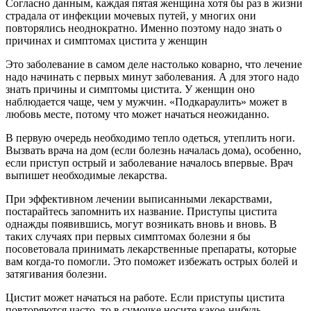
Согласно данным, каждая пятая женщина хотя бы раз в жизни
страдала от инфекции мочевых путей, у многих они
повторялись неоднократно. Именно поэтому надо знать о
причинах и симптомах цистита у женщин
Это заболевание в самом деле настолько коварно, что лечение
надо начинать с первых минут заболевания. А для этого надо
знать причины и симптомы цистита. У женщин оно
наблюдается чаще, чем у мужчин. «Подкараулить» может в
любовь месте, потому что может начаться неожиданно.
В первую очередь необходимо тепло одеться, утеплить ноги.
Вызвать врача на дом (если болезнь началась дома), особенно,
если приступ острый и заболевание началось впервые. Врач
выпишет необходимые лекарства.
При эффективном лечении выписанными лекарствами,
постарайтесь запомнить их название. Приступы цистита
однажды появившись, могут возникать вновь и вновь. В
таких случаях при первых симптомах болезни я бы
посоветовала принимать лекарственные препараты, которые
вам когда-то помогли. Это поможет избежать острых болей и
затягивания болезни.
Цистит может начаться на работе. Если приступы цистита
повторяются часто, то в сумочке носите какое-нибудь