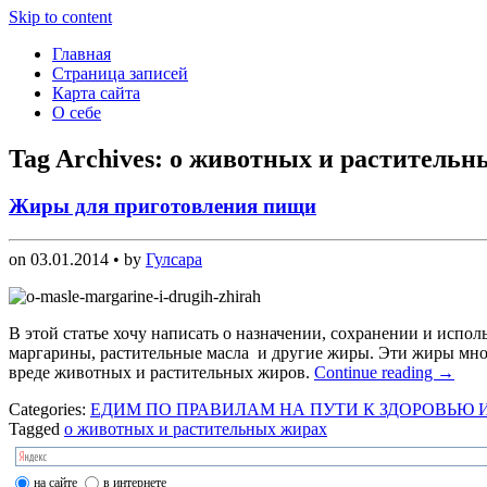
Skip to content
Главная
Страница записей
Карта сайта
О себе
Tag Archives:
о животных и растительн
Жиры для приготовления пищи
on
03.01.2014
• by
Гулсара
В этой статье хочу написать о назначении, сохранении и исп
маргарины, растительные масла и другие жиры. Эти жиры мно
вреде животных и растительных жиров.
Continue reading
→
Categories:
ЕДИМ ПО ПРАВИЛАМ НА ПУТИ К ЗДОРОВЬЮ 
Tagged
о животных и растительных жирах
на сайте
в интернете