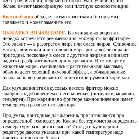
«Экстра», высший, первый и второй. Наилучшие из них —
белые, имеют мазеобразную или плотную консиситенцию.
Костный жир
обладает всеми качествами (и сортами)
говяжьего и может заменить его.
ОБЖАРКА ВО ФРИТЮРЕ.
В кулинарных рецептах
нередко встречается рекомендация: «обжарить во фритюре».
Это значит — в разогретом жире или смеси жиров. Сливочное
масло, сливочный или столовый маргарин для фритюра не
пригодны, поскольку в смеси с другими жирами начинают
чадить и разбрызгиваться при нагревании. В то же время
животные жиры, смешиваясь с растительными маслами,
обычно дают хороший вкусовой эффект, а обжариваемые
блюда хорошо покрываются аппетитной румяной корочкой.
Для улучшения этих вкусовых качеств фритюр можно
сдабривать добавлением в него кореньев (петрушки, моркови,
сельдерея). При жарении во фритюре важное значение имеет
температура разогретого фритюра.
Продукты, пригодные для жарения, приготовляются при
определенной температуре. Как же без термометра определить
температуру разогретого масла? Иногда в кулинарной
рецептуре даются указания при какой температуре надо
жарить то или иное блюдо.