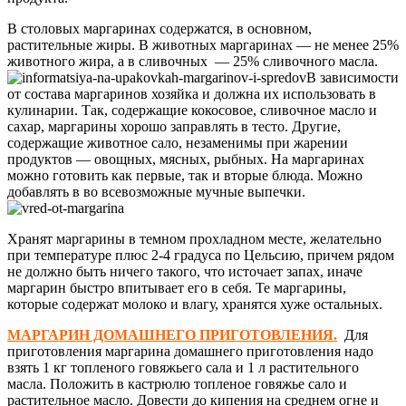
В столовых маргаринах содержатся, в основном,
растительные жиры. В животных маргаринах — не менее 25%
животного жира, а в сливочных — 25% сливочного масла.
В зависимости
от состава маргаринов хозяйка и должна их использовать в
кулинарии. Так, содержащие кокосовое, сливочное масло и
сахар, маргарины хорошо заправлять в тесто. Другие,
содержащие животное сало, незаменимы при жарении
продуктов — овощных, мясных, рыбных. На маргаринах
можно готовить как первые, так и вторые блюда. Можно
добавлять в во всевозможные мучные выпечки.
Хранят маргарины в темном прохладном месте, желательно
при температуре плюс 2-4 градуса по Цельсию, причем рядом
не должно быть ничего такого, что источает запах, иначе
маргарин быстро впитывает его в себя. Те маргарины,
которые содержат молоко и влагу, хранятся хуже остальных.
МАРГАРИН ДОМАШНЕГО ПРИГОТОВЛЕНИЯ.
Для
приготовления маргарина домашнего приготовления надо
взять 1 кг топленого говяжьего сала и 1 л растительного
масла. Положить в кастрюлю топленое говяжье сало и
растительное масло. Довести до кипения на среднем огне и