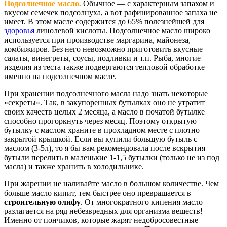
Подсолнечное масло.
Обычное — с характерным запахом и
вкусом семечек подсолнуха, а вот рафинированное запаха не
имеет. В этом масле содержится до 65% полезнейшей для
здоровья
линолевой кислоты. Подсолнечное масло широко
используется при производстве маргарина, майонеза,
комбижиров. Без него невозможно приготовить вкусные
салаты, винегреты, соусы, подливки и т.п. Рыба, многие
изделия из теста также подвергаются тепловой обработке
именно на подсолнечном масле.
При хранении подсолнечного масла надо знать некоторые
«секреты». Так, в закупоренных бутылках оно не утратит
своих качеств целых 2 месяца, а масло в початой бутылке
способно прогоркнуть через месяц. Поэтому открытую
бутылку с маслом храните в прохладном месте с плотно
закрытой крышкой. Если вы купили большую бутыль с
маслом (3-5л), то я бы вам рекомендовала после вскрытия
бутыли перелить в маленькие 1-1,5 бутылки (только не из под
масла) и также хранить в холодильнике.
При жарении не наливайте масло в большом количестве. Чем
больше масло кипит, тем быстрее оно превращается в
строительную олифу
. От многократного кипения масло
разлагается на ряд небезвредных для организма веществ!
Именно от пончиков, которые жарят недобросовестные