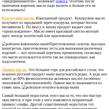
«предприниматели», возникает
изжога
. Поэтому после
окончания жарения, масло надо вылить и больше его не
использовать!
Кукурузное масло.
Изысканный продукт. Кукурузное масло
получают из зародышей зерен кукурузы, которые богаты
витамином Е. По вкусу и запаху продукт выдает свое
«происхождение». Масло имеет красивый светло-желтый
цвет, иногда золотистый или красноватый.
Приготовление салатов, вкусных
винегретов, приготовление теста для выпекания различных
изделий — вот неполный перечень применения, поскольку
это масло используется почти так же универсально, как
подсолнечное.
Льяное масло.
Это большое горе для российского стола, что
исконно русский продукт ныне выпускается редко. А ведь оно
имеет до 80% физиологически активных кислот (особенно
линолевой и линоленолевой). Льяное масло выжимается из
семян льна.
Самый большой недостаток этого масла то, что оно быстро
окисляется, и при этом у него появляется неприятный
привкус олифы. Другой существенный недостаток тот,
который не позволяет применять его при приготовлении