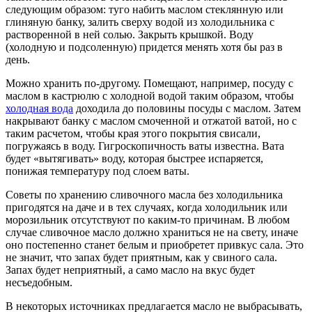
следующим образом: туго набить маслом стеклянную или
глиняную банку, залить сверху водой из холодильника с
растворенной в ней солью. Закрыть крышкой. Воду
(холодную и подсоленную) придется менять хотя бы раз в
день.
Можно хранить по-другому. Помещают, например, посуду с
маслом в кастрюлю с холодной водой таким образом, чтобы
холодная вода
доходила до половины посуды с маслом. Затем
накрывают банку с маслом смоченной и отжатой ватой, но с
таким расчетом, чтобы края этого покрытия свисали,
погружаясь в воду. Гигроскопичность ваты известна. Вата
будет «вытягивать» воду, которая быстрее испаряется,
понижая температуру под слоем ваты.
Советы по хранению сливочного масла без холодильника
пригодятся на даче и в тех случаях, когда холодильник или
морозильник отсутствуют по каким-то причинам. В любом
случае сливочное масло должно храниться не на свету, иначе
оно постепенно станет белым и приобретет привкус сала. Это
не значит, что запах будет приятным, как у свиного сала.
Запах будет неприятный, а само масло на вкус будет
несъедобным.
В некоторых источниках предлагается масло не выбрасывать,