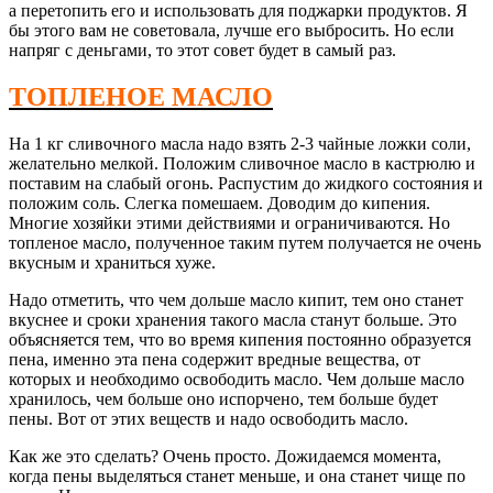
а перетопить его и использовать для поджарки продуктов. Я
бы этого вам не советовала, лучше его выбросить. Но если
напряг с деньгами, то этот совет будет в самый раз.
ТОПЛЕНОЕ МАСЛО
На 1 кг сливочного масла надо взять 2-3 чайные ложки соли,
желательно мелкой. Положим сливочное масло в кастрюлю и
поставим на слабый огонь. Распустим до жидкого состояния и
положим соль. Слегка помешаем. Доводим до кипения.
Многие хозяйки этими действиями и ограничиваются. Но
топленое масло, полученное таким путем получается не очень
вкусным и храниться хуже.
Надо отметить, что чем дольше масло кипит, тем оно станет
вкуснее и сроки хранения такого масла станут больше. Это
объясняется тем, что во время кипения постоянно образуется
пена, именно эта пена содержит вредные вещества, от
которых и необходимо освободить масло. Чем дольше масло
хранилось, чем больше оно испорчено, тем больше будет
пены. Вот от этих веществ и надо освободить масло.
Как же это сделать? Очень просто. Дожидаемся момента,
когда пены выделяться станет меньше, и она станет чище по