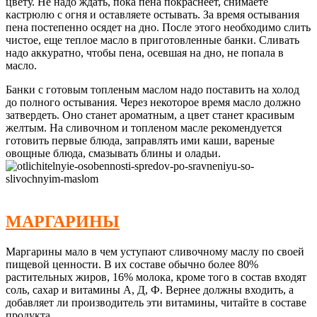
цвету. Не надо ждать, пока пена покраснеет, снимаете
кастрюлю с огня и оставляете остывать. За время остывания
пена постепенно осядет на дно. После этого необходимо слить
чистое, еще теплое масло в приготовленные банки. Сливать
надо аккуратно, чтобы пена, осевшая на дно, не попала в
масло.
Банки с готовым топленым маслом надо поставить на холод
до полного остывания. Через некоторое время масло должно
затвердеть. Оно станет ароматным, а цвет станет красивым
желтым. На сливочном и топленом масле рекомендуется
готовить первые блюда, заправлять ими каши, вареные
овощные блюда, смазывать блины и оладьи.
МАРГАРИНЫ
Маргарины мало в чем уступают сливочному маслу по своей
пищевой ценности. В их составе обычно более 80%
растительных жиров, 16% молока, кроме того в состав входят
соль, сахар и витамины А, Д, Ф. Вернее должны входить, а
добавляет ли производитель эти витамины, читайте в составе
продукта.