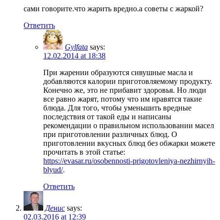
сами говорите.что жарить вредно.а советы с жаркой?
Ответить
Gylfata
says:
12.02.2014 at 18:38
При жарении образуются сивушные масла и
добавляются калории приготовляемому продукту.
Конечно же, это не прибавит здоровья. Но люди
все равно жарят, потому что им нравятся такие
блюда. Для того, чтобы уменьшить вредные
последствия от такой еды и написаны
рекомендации о правильном использовании масел
при приготовлении различных блюд. О
приготовлении вкусных блюд без обжарки можете
прочитать в этой статье:
https://evasar.ru/osobennosti-prigotovleniya-nezhirnyih-
blyud/
.
Ответить
Денис
says:
02.03.2016 at 12:39