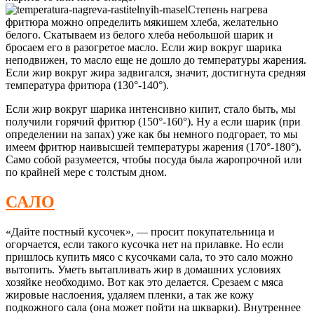
Степень нагрева
фритюра можно определить мякишем хлеба, желательно
белого. Скатываем из белого хлеба небольшой шарик и
бросаем его в разогретое масло. Если жир вокруг шарика
неподвижен, то масло еще не дошло до температуры жарения.
Если жир вокруг жира задвигался, значит, достигнута средняя
температура фритюра (130°-140°).
Если жир вокруг шарика интенсивно кипит, стало быть, мы
получили горячий фритюр (150°-160°). Ну а если шарик (при
определении на запах) уже как бы немного подгорает, то мы
имеем фритюр наивысшей температуры жарения (170°-180°).
Само собой разумеется, чтобы посуда была жаропрочной или
по крайней мере с толстым дном.
САЛО
«Дайте постный кусочек», — просит покупательница и
огорчается, если такого кусочка нет на прилавке. Но если
пришлось купить мясо с кусочками сала, то это сало можно
вытопить. Уметь вытапливать жир в домашних условиях
хозяйке необходимо. Вот как это делается. Срезаем с мяса
жировые наслоения, удаляем пленки, а так же кожу
подкожного сала (она может пойти на шкварки). Внутреннее