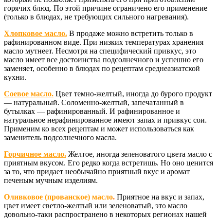
горячих блюд. По этой причине ограничено его применение
(только в блюдах, не требующих сильного нагревания).
Хлопковое масло.
В продаже можно встретить только в
рафинированном виде. При низких температурах хранения
масло мутнеет. Несмотря на специфический привкус, это
масло имеет все достоинства подсолнечного и успешно его
заменяет, особенно в блюдах по рецептам среднеазиатской
кухни.
Соевое масло.
Цвет темно-желтый, иногда до бурого продукт
— натуральный. Соломенно-желтый, запечатанный в
бутылках — рафинированный. И рафинированное и
натуральное нерафинированное имеют запах и привкус сои.
Применим ко всех рецептам и может использоваться как
заменитель подсолнечного масла.
Горчичное масло.
Желтое, иногда зеленоватого цвета масло с
приятным вкусом. Его редко когда встретишь. Но оно ценится
за то, что придает необычайно приятный вкус и аромат
печеным мучным изделиям.
Оливковое (прованское) масло
.
Приятное на вкус и запах,
цвет имеет светло-желтый или зеленоватый, это масло
довольно-таки распространено в некоторых регионах нашей