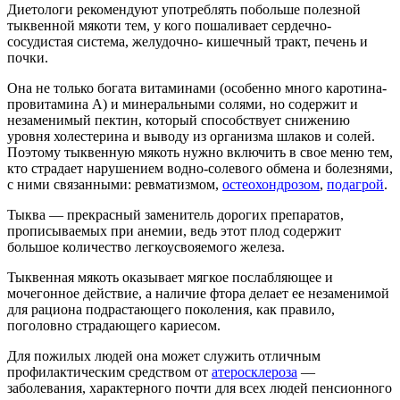
Диетологи рекомендуют употреблять побольше полезной
тыквенной мякоти тем, у кого пошаливает сердечно-
сосудистая система, желудочно- кишечный тракт, печень и
почки.
Она не только богата витаминами (особенно много каротина-
провитамина А) и минеральными солями, но содержит и
незаменимый пектин, который способствует снижению
уровня холестерина и выводу из организма шлаков и солей.
Поэтому тыквенную мякоть нужно включить в свое меню тем,
кто страдает нарушением водно-солевого обмена и болезнями,
с ними связанными: ревматизмом,
остеохондрозом
,
подагрой
.
Тыква — прекрасный заменитель дорогих препаратов,
прописываемых при анемии, ведь этот плод содержит
большое количество легкоусвояемого железа.
Тыквенная мякоть оказывает мягкое послабляющее и
мочегонное действие, а наличие фтора делает ее незаменимой
для рациона подрастающего поколения, как правило,
поголовно страдающего кариесом.
Для пожилых людей она может служить отличным
профилактическим средством от
атеросклероза
—
заболевания, характерного почти для всех людей пенсионного