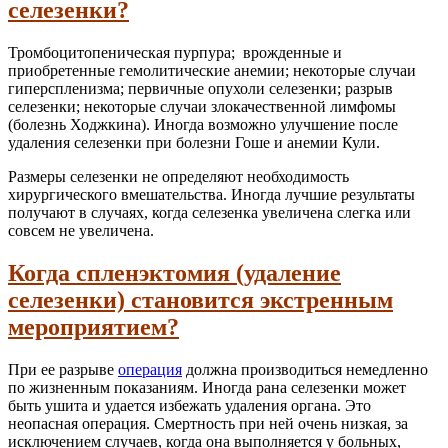
селезенки?
Тромбоцитопеническая пурпура; врожденные и
приобретенные гемолитические анемии; некоторые случаи
гиперспленизма; первичные опухоли селезенки; разрыв
селезенки; некоторые случаи злокачественной лимфомы
(болезнь Ходжкина). Иногда возможно улучшение после
удаления селезенки при болезни Гоше и анемии Кули.
Размеры селезенки не определяют необходимость
хирургического вмешательства. Иногда лучшие результаты
получают в случаях, когда селезенка увеличена слегка или
совсем не увеличена.
Когда спленэктомия (удаление
селезенки) становится экстренным
мероприятием?
При ее разрыве
операция
должна производиться немедленно
по жизненным показаниям. Иногда рана селезенки может
быть ушита и удается избежать удаления органа. Это
неопасная операция. Смертность при ней очень низкая, за
исключением случаев, когда она выполняется у больных,