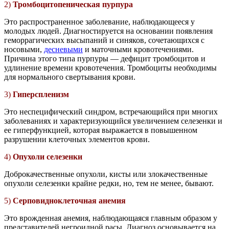
2)
Тромбоцитопеническая пурпура
Это распространенное заболевание, наблюдающееся у
молодых людей. Диагностируется на основании появления
геморрагических высыпаний и синяков, сочетающихся с
носовыми,
десневыми
и маточными кровотечениями.
Причина этого типа пурпуры — дефицит тромбоцитов и
удлинение времени кровотечения. Тромбоциты необходимы
для нормального свертывания крови.
3)
Гиперспленизм
Это неспецифический синдром, встречающийся при многих
заболеваниях и характеризующийся увеличением селезенки и
ее гиперфункцией, которая выражается в повышенном
разрушении клеточных элементов крови.
4)
Опухоли селезенки
Доброкачественные опухоли, кисты или злокачественные
опухоли селезенки крайне редки, но, тем не менее, бывают.
5)
Серповидноклеточная анемия
Это врожденная анемия, наблюдающаяся главным образом у
представителей негроидной расы. Диагноз основывается на