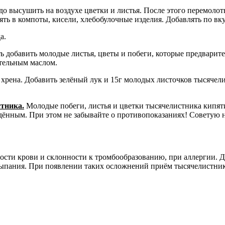
 высушить на воздухе цветки и листья. После этого перемолоть
ть в компоты, кисели, хлебобулочные изделия. Добавлять по вку
а.
ь добавить молодые листья, цветы и побеги, которые предвари
ительным маслом.
нь хрена. Добавить зелёный лук и 15г молодых листочков тысяче
тника.
Молодые побеги, листья и цветки тысячелистника кипятит
дённым. При этом не забывайте о противопоказаниях! Советую н
ти крови и склонности к тромбообразованию, при аллергии. Дол
ыпания. При появлении таких осложнений приём тысячелистник