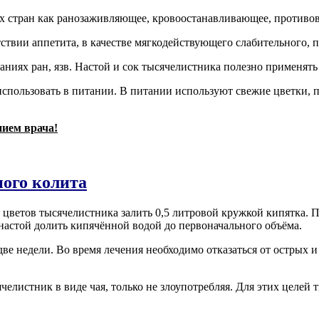
х стран как ранозаживляющее, кровоостанавливающее, противов
ствии аппетита, в качестве мягкодействующего слабительного, п
ниях ран, язв. Настой и сок тысячелистника полезно применять
использовать в питании. В питании используют свежие цветки, 
ием врача!
ого колита
 цветов тысячелистника залить 0,5 литровой кружкой кипятка. П
настой долить кипячённой водой до первоначального объёма.
две недели. Во время лечения необходимо отказаться от острых 
елистник в виде чая, только не злоупотребляя. Для этих целей 