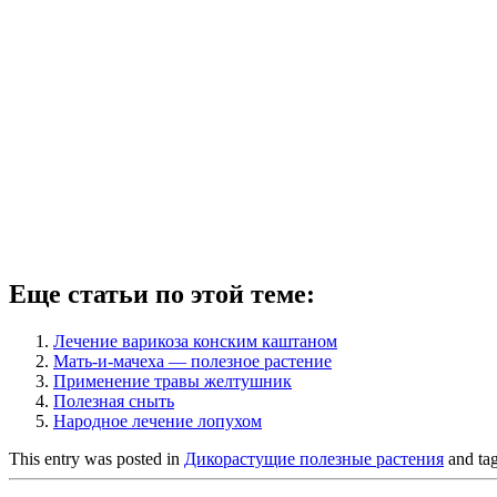
Еще статьи по этой теме:
Лечение варикоза конским каштаном
Мать-и-мачеха — полезное растение
Применение травы желтушник
Полезная сныть
Народное лечение лопухом
This entry was posted in
Дикорастущие полезные растения
and ta