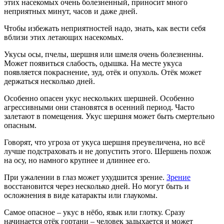
этих насекомых очень болезненный, приносит много
неприятных минут, часов и даже дней.
Чтобы избежать неприятностей надо, знать, как вести себя
вблизи этих летающих насекомых.
Укусы осы, пчелы, шершня или шмеля очень болезненны.
Может появиться слабость, одышка. На месте укуса
появляется покраснение, зуд, отёк и опухоль. Отёк может
держаться несколько дней.
Особенно опасен укус нескольких шершней. Особенно
агрессивными они становятся в осенний период. Часто
залетают в помещения. Укус шершня может быть смертельно
опасным.
Говорят, что угроза от укуса шершня преувеличена, но всё
лучше подстраховать и не допустить этого. Шершень похож
на осу, но намного крупнее и длиннее его.
При ужалении в глаз может ухудшится зрение.
Зрение
восстановится через несколько дней. Но могут быть и
осложнения в виде катаракты или глаукомы.
Самое опасное – укус в нёбо, язык или глотку. Сразу
начинается отёк гортани – человек задыхается и может