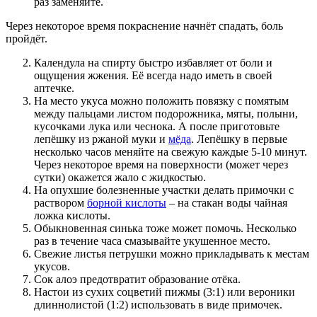
раз заменяйте.
Через некоторое время покраснение начнёт спадать, боль
пройдёт.
Календула на спирту быстро избавляет от боли и
ощущения жжения. Её всегда надо иметь в своей
аптечке.
На место укуса можно положить повязку с помятым
между пальцами листом подорожника, мяты, полыни,
кусочками лука или чеснока. А после приготовьте
лепёшку из ржаной муки и
мёда
. Лепёшку в первые
несколько часов меняйте на свежую каждые 5-10 минут.
Через некоторое время на поверхности (может через
сутки) окажется жало с жидкостью.
На опухшие болезненные участки делать примочки с
раствором
борной кислоты
– на стакан воды чайная
ложка кислоты.
Обыкновенная синька тоже может помочь. Несколько
раз в течение часа смазывайте укушенное место.
Свежие листья петрушки можно прикладывать к местам
укусов.
Сок алоэ предотвратит образование отёка.
Настои из сухих соцветий пижмы (3:1) или вероники
длиннолистой (1:2) использовать в виде примочек.