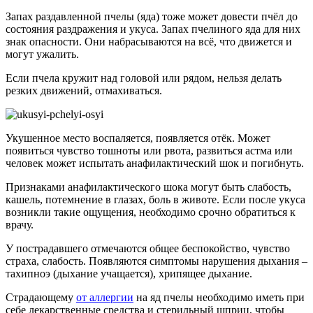
Запах раздавленной пчелы (яда) тоже может довести пчёл до
состояния раздражения и укуса. Запах пчелиного яда для них
знак опасности. Они набрасываются на всё, что движется и
могут ужалить.
Если пчела кружит над головой или рядом, нельзя делать
резких движений, отмахиваться.
Укушенное место воспаляется, появляется отёк. Может
появиться чувство тошноты или рвота, развиться астма или
человек может испытать анафилактический шок и погибнуть.
Признаками анафилактического шока могут быть слабость,
кашель, потемнение в глазах, боль в животе. Если после укуса
возникли такие ощущения, необходимо срочно обратиться к
врачу.
У пострадавшего отмечаются общее беспокойство, чувство
страха, слабость. Появляются симптомы нарушения дыхания –
тахипноэ (дыхание учащается), хрипящее дыхание.
Страдающему
от аллергии
на яд пчелы необходимо иметь при
себе лекарственные средства и стерильный шприц, чтобы