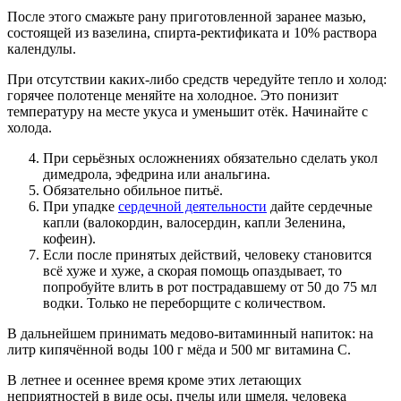
После этого смажьте рану приготовленной заранее мазью,
состоящей из вазелина, спирта-ректификата и 10% раствора
календулы.
При отсутствии каких-либо средств чередуйте тепло и холод:
горячее полотенце меняйте на холодное. Это понизит
температуру на месте укуса и уменьшит отёк. Начинайте с
холода.
При серьёзных осложнениях обязательно сделать укол
димедрола, эфедрина или анальгина.
Обязательно обильное питьё.
При упадке
сердечной деятельности
дайте сердечные
капли (валокордин, валосердин, капли Зеленина,
кофеин).
Если после принятых действий, человеку становится
всё хуже и хуже, а скорая помощь опаздывает, то
попробуйте влить в рот пострадавшему от 50 до 75 мл
водки. Только не переборщите с количеством.
В дальнейшем принимать медово-витаминный напиток: на
литр кипячённой воды 100 г мёда и 500 мг витамина С.
В летнее и осеннее время кроме этих летающих
неприятностей в виде осы, пчелы или шмеля, человека