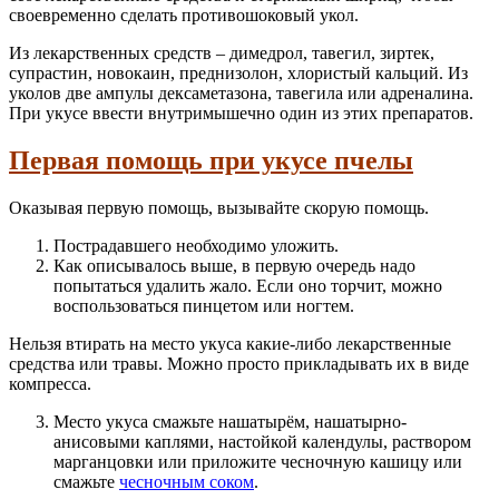
своевременно сделать противошоковый укол.
Из лекарственных средств – димедрол, тавегил, зиртек,
супрастин, новокаин, преднизолон, хлористый кальций. Из
уколов две ампулы дексаметазона, тавегила или адреналина.
При укусе ввести внутримышечно один из этих препаратов.
Первая помощь при укусе пчелы
Оказывая первую помощь, вызывайте скорую помощь.
Пострадавшего необходимо уложить.
Как описывалось выше, в первую очередь надо
попытаться удалить жало. Если оно торчит, можно
воспользоваться пинцетом или ногтем.
Нельзя втирать на место укуса какие-либо лекарственные
средства или травы. Можно просто прикладывать их в виде
компресса.
Место укуса смажьте нашатырём, нашатырно-
анисовыми каплями, настойкой календулы, раствором
марганцовки или приложите чесночную кашицу или
смажьте
чесночным соком
.