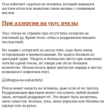
Осы избегают садиться на человека, который намазался
настоем алтея или выжатым соком мальвы с оливковым
маслом.
При аллергии на укус пчелы
Укус пчелы не страшен при отсутствии аллергии на
пчелиный яд. Кроме боли, отёка и раздражения никаких
последствий.
Но людям с аллергией на укусы пчёл, надо быть очень
осторожными и внимательными. Не ходить босиком по
цветущей траве. Уходить в безопасное место при появлении
хотя бы одной пчелы, не говоря уже об их большем
количестве. Нельзя носить яркие цветастые наряды в местах
возможного появления пчёл.
Пчела может напасть на человека, даже если её не трогать.
Раздражающим фактором может послужить любой резкий
запах, который раздражает её. Это может быть косметика,
запах алкоголя, чеснока, лука, запах керосина или бензина на
одежде или на руках.