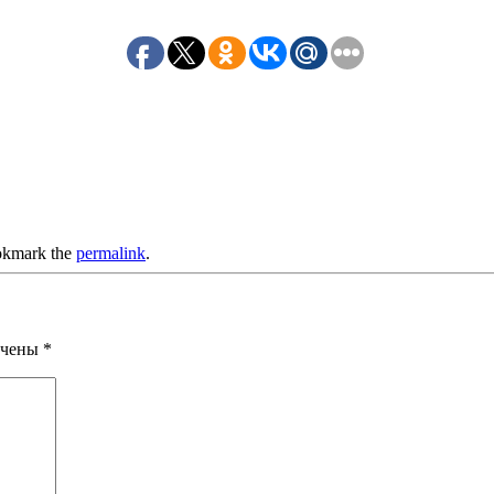
okmark the
permalink
.
ечены
*