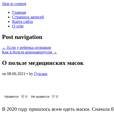
Skip to content
Главная
Страница записей
Карта сайта
О себе
Post navigation
←
Если у ребенка целиакия
Как я болела коронавирусом
→
О пользе медицинских масок
on
08.06.2021
• by
Гулсара
Нравится
0
Не нравится
0
В 2020 году пришлось всем одеть маски. Сначала б