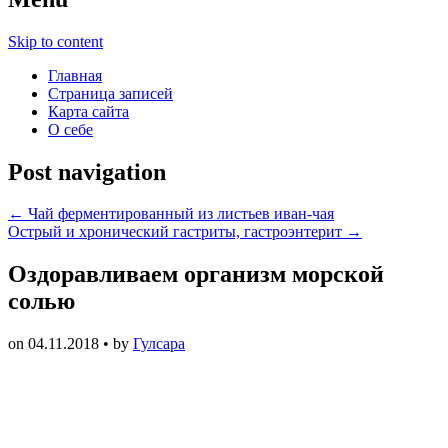
Skip to content
Главная
Страница записей
Карта сайта
О себе
Post navigation
←
Чай ферментированный из листьев иван-чая
Острый и хронический гастриты, гастроэнтерит
→
Оздоравливаем организм морской
солью
on
04.11.2018
• by
Гулсара