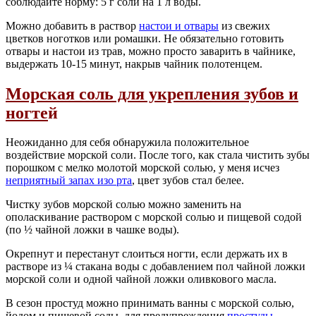
соблюдайте норму: 5 г соли на 1 л воды.
Можно добавить в раствор
настои и отвары
из свежих
цветков ноготков или ромашки. Не обязательно готовить
отвары и настои из трав, можно просто заварить в чайнике,
выдержать 10-15 минут, накрыв чайник полотенцем.
Морская соль для укрепления зубов и
ногте
й
Неожиданно для себя обнаружила положительное
воздействие морской соли. После того, как стала чистить зубы
порошком с мелко молотой морской солью, у меня исчез
неприятный запах изо рта
, цвет зубов стал белее.
Чистку зубов морской солью можно заменить на
ополаскивание раствором с морской солью и пищевой содой
(по ½ чайной ложки в чашке воды).
Окрепнут и перестанут слоиться ногти, если держать их в
растворе из ¼ стакана воды с добавлением пол чайной ложки
морской соли и одной чайной ложки оливкового масла.
В сезон простуд можно принимать ванны с морской солью,
йодом и пищевой соды, для предупреждения
простуды,