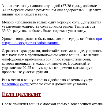
Заполните ванну наполовину водой (37-38 град.), добавьте
300 г морской соли с розмарином или водорослями. Сделайте
пилинг ног и сядьте в ванну.
Можно использовать только одну морскую соль. Допускается
увеличение количества соли до килограмма. Температура –
35-39 градусов, не более. Более горячая сушит кожу.
Уровень воды должен быть ниже линии сердца, особенно
при
сердечно-сосудистых заболеваниях
.
Держась за края руками, поболтайте ногами в воде, упершись
пальцами ног в противоположном конце ванны. Это легкий
лимфодренаж проблемных зон плюс воздействие соли,
которая проникает в кожу, тонизируя ее. Продолжайте
упражнение 20-25 минут, время от времени массажируя
проблемные участки руками.
Раз в месяц в ванну с солью я добавляю яблочный уксус.
Яблочный уксус
готовлю сама в домашних условиях.
Если целлюлит
После принятия ванны с морской солью с добавлением отвара