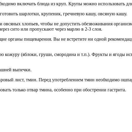
ходимо включать блюда из круп. Крупы можно использовать для 
отовить шарлотки, крупеник, гречневую кашу, овсяную кашу.
и овсяных хлопьев, чтобы не допустить обезвоживания организма
ерез сито или пропускают через марлю в 2-3 слоя.
ящие органы пищеварения. Вы не встретите ни одной рекоменда
ую кожуру (яблоки, груши, смородина и т.п.). Фрукты и ягоды и
ашней выпечки.
вровый лист, тмин. Перед употреблением тмин необходимо ошпар
овать только отвар тмина, особенно при обострении гастрита.