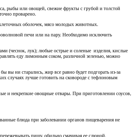
а, рыбы или овощей, свежие фрукты с грубой и толстой
точно проварено.
 клеточных оболочек, мясо молодых животных.
кроволновой печи или на пару. Необходимо исключить
ми (чеснок, лук); любые острые и соленые изделия, кислые
правлять еду лимонным соком, различной зеленью, можно
ы вы ни старались, жир все равно будет подгорать из-за
ких случаях лучше готовить на сковороде с тефлоновым
ные и некрепкие овощные отвары. При приготовлении соусов,
ванные блюда при заболевании органов пищеварения не
 пережевывать пищу, обильно смачивая ее слюной.