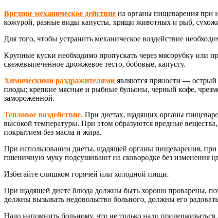
Вредное механическое действие
на органы пищеварения при и
кожурой, разные виды капусты, хрящи животных и рыб, сухожи
Для того, чтобы устранить механическое воздействие необход
Крупные куски необходимо пропускать через мясорубку или пр
свежевыпеченное дрожжевое тесто, бобовые, капусту.
Химическими раздражителями
являются пряности — острый 
плоды; крепкие мясные и рыбные бульоны, черный кофе, чрезм
замороженной.
Тепловое воздействие
.
При диетах, щадящих органы пищеварени
высокой температуры. При этом образуются вредные вещества,
покрытием без масла и жира.
При использовании диеты, щадящей органы пищеварения, при 
пшеничную муку подсушивают на сковородке без изменения цв
Избегайте слишком горячей или холодной пищи.
При щадящей диете блюда должны быть хорошо проварены, пот
должны вызывать недовольство больного, должны его радовать
Надо напомнить больному, что не только надо придерживаться