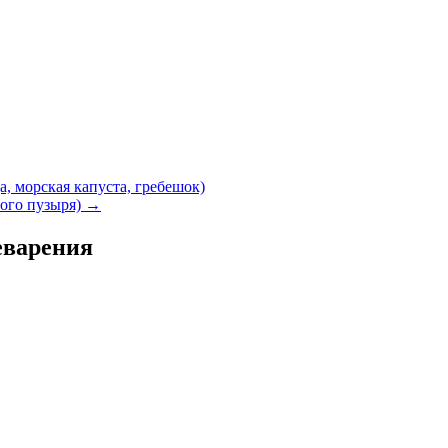
, морская капуста, гребешок)
ного пузыря)
→
еварения