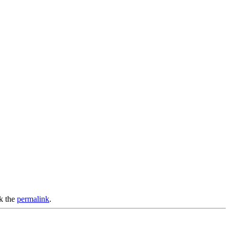
k the
permalink
.