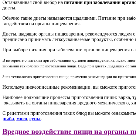
Останавливая свой выбор на
питании при заболевании орган
диеты.
Обычно такие диеты называются щадящими. Питание при
заб
воздействия на органы пищеварения.
Диеты, щадящие органы пищеварения, рекомендуются людям с з
предписано принимать легкоусваиваемые продукты, особенно 
При выборе питания при заболевании органов пищеварения
на
В интернете о питании при заболевании органов пищеварения
написано много
внимания технологии приготовления пищи. Ведь при диетах, щадящих органы
Зная технологию приготовления пищи, применяя рекомендации по приготовле
Используя нижеописанные рекомендации, вы сможете приготови
Наиболее подходящие процессы приготовления пищи: варка, т
оказывать на органы пищеварения вредного механического, хи
С рецептами приготовления таких блюд вы можете ознакомить
рыба
,
мясо
,
супы
.
Вредное воздействие пищи на органы 