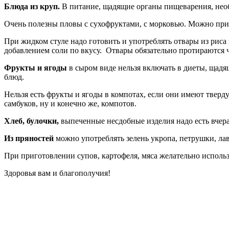
Блюда из круп.
В питание, щадящие органы пищеварения, необ
Очень полезны пловы с сухофруктами, с морковью. Можно приг
При жидком стуле надо готовить и употреблять отвары из риса 
добавлением соли по вкусу. Отвары обязательно протираются ч
Фрукты и ягоды
в сыром виде нельзя включать в диеты, щад
блюд.
Нельзя есть фрукты и ягоды в компотах, если они имеют тверд
самбуков, ну и конечно же, компотов.
Хлеб, булочки,
выпеченные несдобные изделия надо есть вчер
Из пряностей
можно употреблять зелень укропа, петрушки, ла
При приготовлении супов, картофеля, мяса желательно использ
Здоровья вам и благополучия!