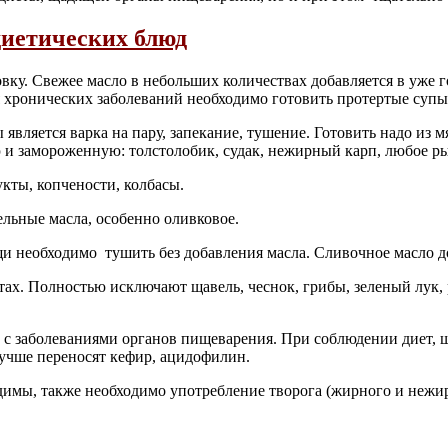
диетических блюд
ку. Свежее масло в небольших количествах добавляется в уже г
 хронических заболеваний необходимо готовить протертые супы
является варка на пару, запекание, тушение. Готовить надо и
 и замороженную: толстолобик, судак, нежирный карп, любое р
укты, копчености, колбасы.
ельные масла, особенно оливковое.
 необходимо тушить без добавления масла. Сливочное масло до
ах. Полностью исключают щавель, чеснок, грибы, зеленый лук,
с заболеваниями органов пищеварения. При соблюдении диет, 
учше переносят кефир, ацидофилин.
димы, также необходимо употребление творога (жирного и нежир