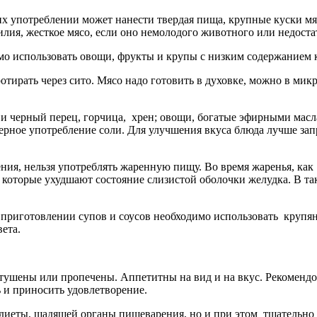
х употреблении может нанести твердая пища, крупные куски мяс
лия, жесткое мясо, если оно немолодого животного или недоста
имо использовать овощи, фрукты и крупы с низким содержанием
отирать через сито. Мясо надо готовить в духовке, можно в ми
и черный перец, горчица, хрен; овощи, богатые эфирными масла
ерное употребление соли. Для улучшения вкуса блюда лучше за
я, нельзя употреблять жаренную пищу. Во время жаренья, как б
 которые ухудшают состояние слизистой оболочки желудка. В та
приготовлении супов и соусов необходимо использовать крупя
ета.
ушены или пропечены. Аппетитны на вид и на вкус. Рекомендо
 и приносить удовлетворение.
 диеты, щадящей органы пищеварения, но и при этом тщательно