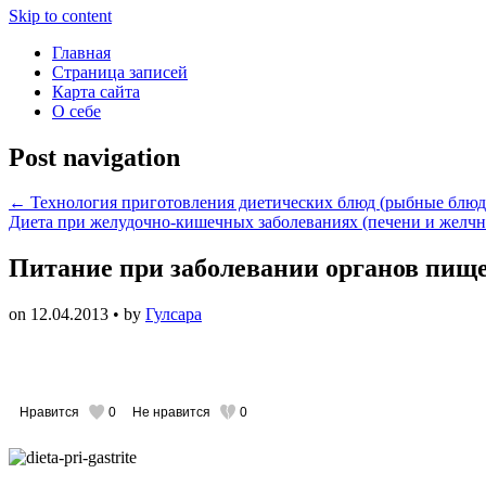
Skip to content
Главная
Страница записей
Карта сайта
О себе
Post navigation
←
Технология приготовления диетических блюд (рыбные блюда
Диета при желудочно-кишечных заболеваниях (печени и желч
Питание при заболевании органов пищ
on
12.04.2013
• by
Гулсара
Нравится
0
Не нравится
0