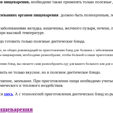
ов пищеварения,
необходимо также применять только полезные 
олеваниях органов пищеварения
должно быть полноценным, лег
аболеваниями желудка, кишечника, желчного пузыря, печени, п
при высокой температуре.
до готовить только полезные диетические блюда.
, но общих рекомендаций по приготовлению блюд для больных с заболеваниям
 пищеварения, необходимо разнообразие, чтобы больной ел ваше приготовлен
нию блюд, вы сможете сами разнообразить еду для вашего больного или для с
ть не только вкусное, но и полезное диетическое блюдо.
ушение, запекание. При приготовлении пищи необходимо учитыв
мического и теплового воздействия.
ся
здесь
. А с технологией приготовления диетических блюд из ры
пищеварения