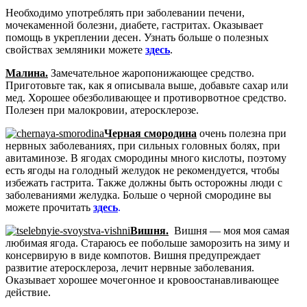
Необходимо употреблять при заболевании печени,
мочекаменной болезни, диабете, гастритах. Оказывает
помощь в укреплении десен. Узнать больше о полезных
свойствах земляники можете
здесь
.
Малина.
Замечательное жаропонижающее средство.
Приготовьте так, как я описывала выше, добавьте сахар или
мед. Хорошее обезболивающее и противорвотное средство.
Полезен при малокровии, атеросклерозе.
Черная смородина
очень полезна при
нервных заболеваниях, при сильных головных болях, при
авитаминозе. В ягодах смородины много кислоты, поэтому
есть ягоды на голодный желудок не рекомендуется, чтобы
избежать гастрита. Также должны быть осторожны люди с
заболеваниями желудка. Больше о черной смородине вы
можете прочитать
здесь
.
Вишня.
Вишня — моя моя самая
любимая ягода. Стараюсь ее побольше заморозить на зиму и
консервирую в виде компотов. Вишня предупреждает
развитие атеросклероза, лечит нервные заболевания.
Оказывает хорошее мочегонное и кровоостанавливающее
действие.