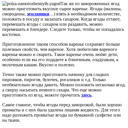
Так же из замороженных ягод
можно приготовить вкусное сырое варенье. Ягоды (малины,
смородины,
земляники
…) взять в необходимом количестве,
положить в посуду и засыпать сахаром. Когда ягоды оттают,
перемешать ягоды с сахаром или раздавить, можно
перемешать в блендере. Следите только, чтобы не попадались
косточки.
Приготовленное таким способом варенье сохраняет больше
полезных свойств, чем вареное. Хотя любителям вареного
варенья можно и сварить. Такое варенье очень любят дети,
особенно если вы его подадите к блинчикам, оладушкам, к
молочным кашам. Вкусно и полезно.
Точно также можно приготовить начинку для сладких
пирожков, пирогов, булочек, рогаликов и т.д. Только
необязательно ягоды давить. Можно положить несколько ягод,
а сверху насыпать немного сахара. Что еще можно
приготовить из ягод, можете прочитать
здесь
.
Самое главное, чтобы ягоды перед заморозкой, были хорошо
промыты и с них была удалена лишняя жидкость. Для этого
надо разложить промытые ягоды на бумажной салфетке или
на ткани.