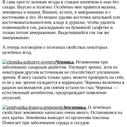
Я сама просто заливаю ягоды в стакане кипятком и пью без
сахара. Вкусно и полезно. Особенно мне нравятся малина,
земляника и вишня. Вишню, кстати, я замораживаю и с
косточками и без. Из вишни удаляю косточки шпилькой или
косточковыталкивателем, кладу в дуршлаг, чтобы удалить
появившийся сок, раскладываю на бумажной салфетке и
только потом замораживаю. Выделившийся сок так же
замораживаю.
А теперь поговорим о полезных свойствах некоторых
целебных ягод.
Черника.
Незаменима при
заболевании сахарным диабетом. Улучшает зрение, хотя по
некоторым другим источникам не способствует улучшению
зрения. Я могу сказать только одно, можете проверить на себе,
если у вас зрение нуждается в коррекции. Черника включена в
рацион космонавтов для снятия усталости глаз. Черника —
естественный антибиотик, предупреждает появление
опухолей.
Земляника.
О лечебных
свойствах земляники написано очень много. Остановимся на
них кратко. Земляника выводит из организма токсины.
Помогает при заболевании сердца и сосудов.