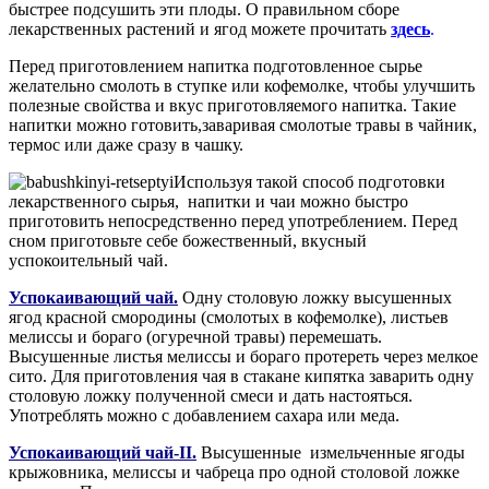
быстрее подсушить эти плоды. О правильном сборе
лекарственных растений и ягод можете прочитать
здесь
.
Перед приготовлением напитка подготовленное сырье
желательно смолоть в ступке или кофемолке, чтобы улучшить
полезные свойства и вкус приготовляемого напитка. Такие
напитки можно готовить,заваривая смолотые травы в чайник,
термос или даже сразу в чашку.
Используя такой способ подготовки
лекарственного сырья, напитки и чаи можно быстро
приготовить непосредственно перед употреблением. Перед
сном приготовьте себе божественный, вкусный
успокоительный чай.
Успокаивающий чай.
Одну столовую ложку высушенных
ягод красной смородины (смолотых в кофемолке), листьев
мелиссы и бораго (огуречной травы) перемешать.
Высушенные листья мелиссы и бораго протереть через мелкое
сито. Для приготовления чая в стакане кипятка заварить одну
столовую ложку полученной смеси и дать настояться.
Употреблять можно с добавлением сахара или меда.
Успокаивающий чай-II.
Высушенные измельченные ягоды
крыжовника, мелиссы и чабреца про одной столовой ложке