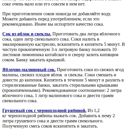
соке очень мало или его совсем в нем нет.
При приготовлении соков никогда не добавляйте воду.
Можете добавить перед употреблением, если это
рекомендовано. Иначе вы испортите качество сока.
Сок из яблок и свеклы.
Приготовить два литра яблочного
сока, один литр свекольного сока. Соки налить в
эмалированную кастрюлю, вскипятить и кипятить 5 минут. В
чистую прокипяченную 3-х литровую банку положить 10
листиков лимонника китайского и сверху залить кипящим
соком. Банку закатать крышкой.
Яблочно-малиновый сок.
Приготовить соки из свежих ягод
малины, свежих плодов яблок и свеклы. Соки смешать и
довести до кипения. Кипятить в течении 5 минут и разлить в
стерилизованные банки, закатать стерильными крышками
(прокипяченными). Рекомендованное соотношение: 2 литра
яблочного сока, 1 литр малинового сока и двести грамм
свекольного сока.
Грушевый сок с черноплодной рябиной.
Из 1,2
кг черноплодной рябины выжать сок. Добавить к нему 2
литра грушевого сока и двести грамм свекольного.
Полученную смесь соков вскипятить и закатать.