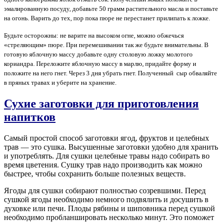
эмалированную посуду, добавьте 50 грамм растительного масла и поставьте
на огонь. Варить до тех, пор пока пюре не перестанет прилипать к ложке.
Будьте осторожны: не варите на высоком огне, можно обжечься
«стреляющим» пюре. При перемешивании так же будьте внимательны. В
готовую яблочную массу добавьте одну столовую ложку молотого
кориандра. Переложите яблочную массу в марлю, придайте форму и
положите на него гнет. Через 3 дня убрать гнет. Полученный сыр обваляйте
в пряных травах и уберите на хранение.
Сухие заготовки для приготовления
напитков
Самый простой способ заготовки ягод, фруктов и целебных
трав — это сушка. Высушенные заготовки удобно для хранить
и употреблять. Для сушки целебные травы надо собирать во
время цветения. Сушку трав надо производить как можно
быстрее, чтобы сохранить больше полезных веществ.
Ягоды для сушки собирают полностью созревшими. Перед
сушкой ягоды необходимо немного подвялить и досушить в
духовке или печи. Плоды рябины и шиповника перед сушкой
необходимо пробланшировать несколько минут. Это поможет