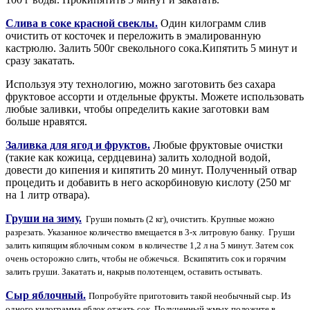
Слива в соке красной свеклы.
Один килограмм слив
очистить от косточек и переложить в эмалированную
кастрюлю. Залить 500г свекольного сока.Кипятить 5 минут и
сразу закатать.
Используя эту технологию, можно заготовить без сахара
фруктовое ассорти и отдельные фрукты. Можете использовать
любые заливки, чтобы определить какие заготовки вам
больше нравятся.
Заливка для ягод и фруктов.
Любые фруктовые очистки
(такие как кожица, сердцевина) залить холодной водой,
довести до кипения и кипятить 20 минут. Полученный отвар
процедить и добавить в него аскорбиновую кислоту (250 мг
на 1 литр отвара).
Груши на зиму.
Груши помыть (2 кг), очистить. Крупные можно
разрезать. Указанное количество вмещается в 3-х литровую банку. Груши
залить кипящим яблочным соком в количестве 1,2 л на 5 минут. Затем сок
очень осторожно слить, чтобы не обжечься. Вскипятить сок и горячим
залить груши. Закатать и, накрыв полотенцем, оставить остывать.
Сыр яблочный.
Попробуйте приготовить такой необычный сыр. Из
одного килограмма яблок отжать сок. Полученный жмых положите в