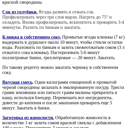
красной смородины.
Сок из голубики.
Ягоды размять и отжать сок.
Профильтровать
через три слоя марли. Нагреть до 75° и
охладить. Вновь профильтровать, вскипятить и проварить 3-4
мминуты. Разлить по банкам и закатать.
Клюква в собственном соку.
Промытые ягоды клюквы (7 кг)
выдержать в дуршлаге около 10 минут, чтобы стекли остатки
воды. Разложить по банкам и залить свежеотжатым соком (3 л
отжатого сока клюквы). Пастеризовать 5-6 минут
поллитровые банки, трехлитровые — 20 минут. Закатать.
По такому рецепту можно закатать чернику в собственном
соку.
Вкусная смесь
.
Один килограмм очищенной и промытой
черной смородины засыпать в эмалированную посуду. Триста
грамм земляники или пятьсот грамм малины превратить в
кашу, используя блендер. Перемешать все ингредиенты,
довести до кипения и после закипания проварить еще 5
минут. Закатать в банки.
Заготовка из жимолости.
Обработанную жимолость в
количестве 1 кг залить соком красной свеклы с добавлением
100 г воды. Прокипятить 5 минут и закатать.