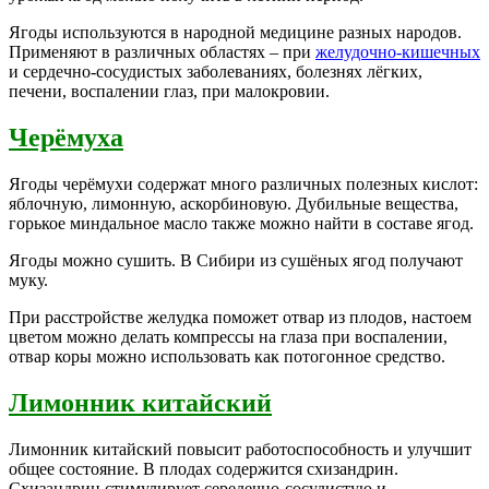
Ягоды используются в народной медицине разных народов.
Применяют в различных областях – при
желудочно-кишечных
и сердечно-сосудистых заболеваниях, болезнях лёгких,
печени, воспалении глаз, при малокровии.
Черёмуха
Ягоды черёмухи содержат много различных полезных кислот:
яблочную, лимонную, аскорбиновую. Дубильные вещества,
горькое миндальное масло также можно найти в составе ягод.
Ягоды можно сушить. В Сибири из сушёных ягод получают
муку.
При расстройстве желудка поможет отвар из плодов, настоем
цветом можно делать компрессы на глаза при воспалении,
отвар коры можно использовать как потогонное средство.
Лимонник китайский
Лимонник китайский повысит работоспособность и улучшит
общее состояние. В плодах содержится схизандрин.
Схизандрин стимулирует середечно-сосудистую и