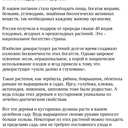
В нашем питании стала преобладать пища, богатая жирами,
белками, углеводами, лишённая биологически активных
веществ, так необходимых каждому живому организму.
Россия получила в подарок от природы свыше 40 видов
плодовых, ягодных и орехоплодных растений. Это –
национальное богатство страны.
Изобилие дикорастущих растений долгое время создавало
иллюзию бесконечности этих богатств. Однако широкое
освоение лесов, нерациональное, а порой и хищническое
использование плодов и ягод привели к тому, что
дикорастущие «ушли далеко в глухомань».
Такие растения, как черёмуха, рябина, боярышник, облепиха
раньше не выращивали в садах. Ирга, голубика, клюква,
актинидия, лимонник, шиповник тоже были редкостью. А
ведь плоды этих деревьев и кустарников уникальны по
лечебно-диетическим свойствам.
Все эти деревья и кустарники должны расти в вашем
целебном саду. Ведь выращенное своими руками приносит
больше пользы. Некоторые из этих растений можно посадить
за пределами сада, они не требуют постоянного ухода и