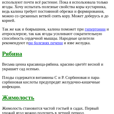
используют почти всё растение. Пока я использовала только
ягоды. Хочу испытать полезные свойства коры кустарника,
ведь калина требует постоянной обрезки и формирования,
можно со срезанных ветвей снять кору. Может доберусь и до
корней.
Так же как и боярышник, калина поможет при
гипертонии
и
атеросклерозе, так как ягоды усиливают сократительную
способность сердечной мышцы. Народные целители
рекомендуют п
ри болезнях печени
и язве желудка.
Рябина
Весьма ценна красавица-рябина. красиво цветёт весной и
украшает сад осенью.
Плоды содержатся витамины С и Р. Сорбиновая и пара-
сорбиновая кислоты предупредят желудочно-кишечные
инфекции.
Жимолость
Жимолость становится частой гостьей в садах. Первый
урожай ягод можно получить в летний период.