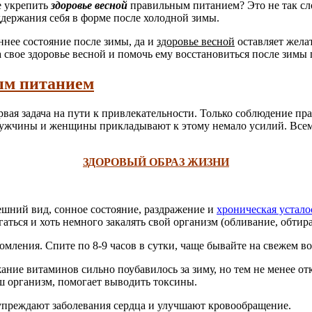
е укрепить
здоровье весной
правильным питанием? Это не так сл
ддержания себя в форме после холодной зимы.
ннее состояние после зимы, да и
здоровье весной
оставляет желат
свое здоровье весной и помочь ему восстановиться после зимы
ым питанием
ая задача на пути к привлекательности. Только соблюдение пра
 мужчины и женщины прикладывают к этому немало усилий. Всем 
ЗДОРОВЫЙ ОБРАЗ ЖИЗНИ
шний вид, сонное состояние, раздражение и
хроническая устало
ться и хоть немного закалять свой организм (обливание, обтира
томления. Спите по 8-9 часов в сутки, чаще бывайте на свежем 
ние витаминов сильно поубавилось за зиму, но тем не менее отк
ш организм, помогает выводить токсины.
упреждают заболевания сердца и улучшают кровообращение.