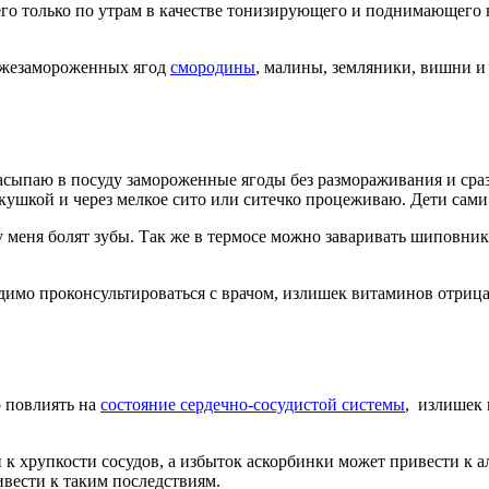
его только по утрам в качестве тонизирующего и поднимающего н
вежезамороженных ягод
смородины
, малины, земляники, вишни и
асыпаю в посуду замороженные ягоды без размораживания и сра
ушкой и через мелкое сито или ситечко процеживаю. Дети сами 
 у меня болят зубы. Так же в термосе можно заваривать шиповник
димо проконсультироваться с врачом, излишек витаминов отрица
о повлиять на
состояние сердечно-сосудистой системы
, излишек 
к хрупкости сосудов, а избыток аскорбинки может привести к 
вести к таким последствиям.