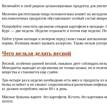
Включайте в свой рацион цельнозерновые продукты для увелич
Молочно-растительная пища положительно влияет на желудочно
кисломолочных продуктов обуславливает особый состав микр
Попробуйте очистить организм отваром картофеля в мундире. 
Курс — две недели. Неделю отдыхаете и потом еще неделю. Пей
Пейте утром натощак и вечером перед сном стакан апельсиново
нормы. Излишек может вызвать аллергию. Также нельзя употре
Чего нельзя делать весной
Весной, особенно ранней весной, никаких диет соблюдать нель
Монодиеты выводят из организма не только шлаки, но и полез
вещества и становится еще слабее.
Три-четыре раз в неделю необходимо есть мясо и продукты из н
белка ослабеет и не сможет сопротивляться различным инфекция
кг должен потреблять около 60 г в день.
Мясные бульоны варите без картофеля. Кстати, без картошки в
хотите.