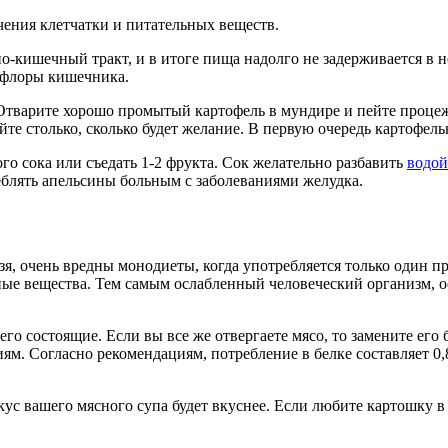
ения клетчатки и питательных веществ.
-кишечный тракт, и в итоге пища надолго не задерживается в н
офлоры кишечника.
Отварите хорошо промытый картофель в мундире и пейте процеж
те столько, сколько будет желание. В первую очередь картофел
го сока или съедать 1-2 фрукта. Сок желательно разбавить
водой
блять апельсины больным с заболеваниями желудка.
зя, очень вредны монодиеты, когда употребляется только один п
ные вещества. Тем самым ослабленный человеческий организм, о
его состоящие. Если вы все же отвергаете мясо, то замените ег
м. Согласно рекомендациям, потребление в белке составляет 0,8
кус вашего мясного супа будет вкуснее. Если любите картошку в