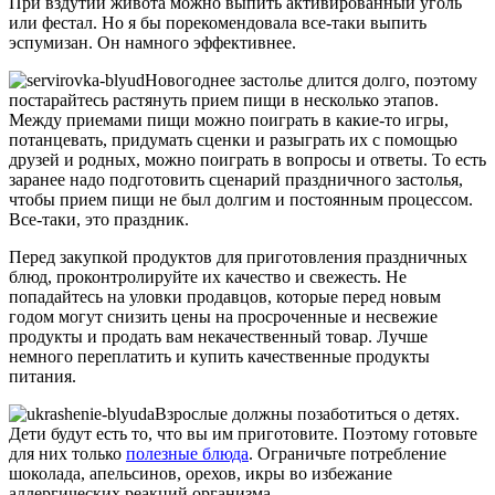
При вздутии живота можно выпить активированный уголь
или фестал. Но я бы порекомендовала все-таки выпить
эспумизан. Он намного эффективнее.
Новогоднее застолье длится долго, поэтому
постарайтесь растянуть прием пищи в несколько этапов.
Между приемами пищи можно поиграть в какие-то игры,
потанцевать, придумать сценки и разыграть их с помощью
друзей и родных, можно поиграть в вопросы и ответы. То есть
заранее надо подготовить сценарий праздничного застолья,
чтобы прием пищи не был долгим и постоянным процессом.
Все-таки, это праздник.
Перед закупкой продуктов для приготовления праздничных
блюд, проконтролируйте их качество и свежесть. Не
попадайтесь на уловки продавцов, которые перед новым
годом могут снизить цены на просроченные и несвежие
продукты и продать вам некачественный товар. Лучше
немного переплатить и купить качественные продукты
питания.
Взрослые должны позаботиться о детях.
Дети будут есть то, что вы им приготовите. Поэтому готовьте
для них только
полезные блюда
. Ограничьте потребление
шоколада, апельсинов, орехов, икры во избежание
аллергических реакций организма.