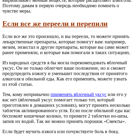
вырабатывает меньше веществ, которые расщепляют алкоголь.
Поэтому дамам в первую очередь необходимо помнить о
чувстве меры.
Если все же переели и перепили
Если все же это произошло, и вы переели, то можете принять
лекарственные препараты, которые помогут вам: например,
мезим, энзистал и другие препараты, которые вы сами может
ранее применяли, и которые вам помогали в таких ситуациях.
Из народных средств я бы могла порекомендовать яблочный
уксус. Он не только облегчит ваше положение, но и сможет
предупредить изжогу и уменьшит последствия от принятого
алкоголя и обильной еды. Как его применять, можете узнать
из этой статьи.
Тем, кому непривычно
применять яблочный уксус
или его у
вас нет (яблочный уксус помогает только тот, который
приготовлен в домашних условиях), могут принять несколько
таблеток активированного угля. Если после обильной еды вас
беспокоят кишечные колики, то примите 2 таблетки но-шпы,
запив их водой. Так же можно принять порошок «Смекты».
Если будет мучить изжога или почувствуете боль в боку,