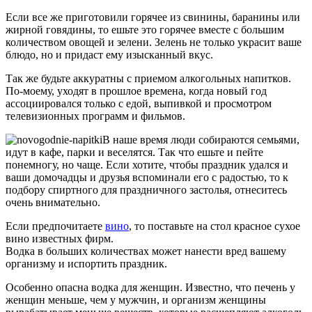
Если все же приготовили горячее из свинины, баранины или
жирной говядины, то ешьте это горячее вместе с большим
количеством овощей и зелени. Зелень не только украсит ваше
блюдо, но и придаст ему изысканный вкус.
Так же будьте аккуратны с приемом алкогольных напитков.
По-моему, уходят в прошлое времена, когда новый год
ассоциировался только с едой, выпивкой и просмотром
телевизионных программ и фильмов.
В наше время люди собираются семьями,
идут в кафе, парки и веселятся. Так что ешьте и пейте
понемногу, но чаще. Если хотите, чтобы праздник удался и
ваши домочадцы и друзья вспоминали его с радостью, то к
подбору спиртного для праздничного застолья, отнеситесь
очень внимательно.
Если предпочитаете
вино
, то поставьте на стол красное сухое
вино известных фирм.
Водка в больших количествах может нанести вред вашему
организму и испортить праздник.
Особенно опасна водка для женщин. Известно, что печень у
женщин меньше, чем у мужчин, и организм женщины