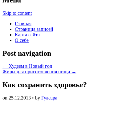
Skip to content
Главная
Страница записей
Карта сайта
О себе
Post navigation
←
Худеем в Новый год
Жиры для приготовления пищи
→
Как сохранить здоровье?
on
25.12.2013
• by
Гулсара