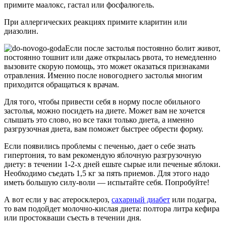
примите маалокс, гастал или фосфалюгель.
При аллергических реакциях примите кларитин или
диазолин.
Если после застолья постоянно болит живот,
постоянно тошнит или даже открылась рвота, то немедленно
вызовите скорую помощь, это может оказаться признаками
отравления. Именно после новогоднего застолья многим
приходится обращаться к врачам.
Для того, чтобы привести себя в норму после обильного
застолья, можно посидеть на диете. Может вам не хочется
слышать это слово, но все таки только диета, а именно
разгрузочная диета, вам поможет быстрее обрести форму.
Если появились проблемы с печенью, дает о себе знать
гипертония, то вам рекомендую яблочную разгрузочную
диету: в течении 1-2-х дней ешьте сырые или печеные яблоки.
Необходимо съедать 1,5 кг за пять приемов. Для этого надо
иметь большую силу-воли — испытайте себя. Попробуйте!
А вот если у вас атеросклероз,
сахарный диабет
или подагра,
то вам подойдет молочно-кислая диета: полтора литра кефира
или простокваши съесть в течении дня.