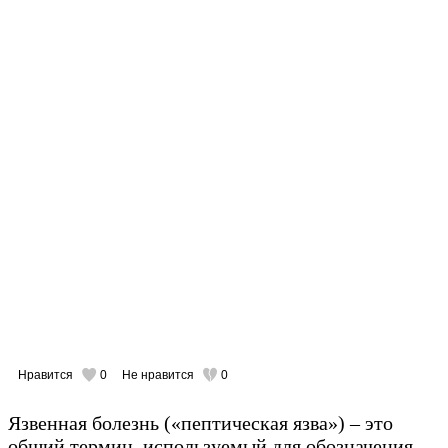
Нравится
0
Не нравится
0
Язвенная болезнь («пептическая язва») – это
общий термин, используемый для обозначения