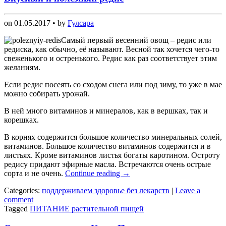
on
01.05.2017
• by
Гулсара
Самый первый весенний овощ – редис или
редиска, как обычно, её называют. Весной так хочется чего-то
свеженького и остренького. Редис как раз соответствует этим
желаниям.
Если редис посеять со сходом снега или под зиму, то уже в мае
можно собирать урожай.
В ней много витаминов и минералов, как в вершках, так и
корешках.
В корнях содержится большое количество минеральных солей,
витаминов. Большое количество витаминов содержится и в
листьях. Кроме витаминов листья богаты каротином. Остроту
редису придают эфирные масла. Встречаются очень острые
сорта и не очень.
Continue reading
→
Categories:
поддерживаем здоровье без лекарств
|
Leave a
comment
Tagged
ПИТАНИЕ растительной пищей