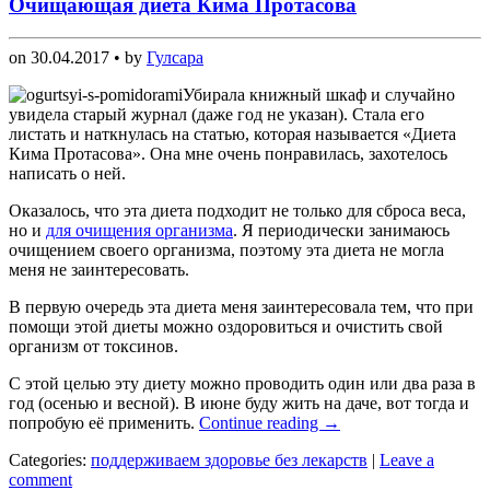
Очищающая диета Кима Протасова
on
30.04.2017
• by
Гулсара
Убирала книжный шкаф и случайно
увидела старый журнал (даже год не указан). Стала его
листать и наткнулась на статью, которая называется «Диета
Кима Протасова». Она мне очень понравилась, захотелось
написать о ней.
Оказалось, что эта диета подходит не только для сброса веса,
но и
для очищения организма
. Я периодически занимаюсь
очищением своего организма, поэтому эта диета не могла
меня не заинтересовать.
В первую очередь эта диета меня заинтересовала тем, что при
помощи этой диеты можно оздоровиться и очистить свой
организм от токсинов.
С этой целью эту диету можно проводить один или два раза в
год (осенью и весной). В июне буду жить на даче, вот тогда и
попробую её применить.
Continue reading
→
Categories:
поддерживаем здоровье без лекарств
|
Leave a
comment