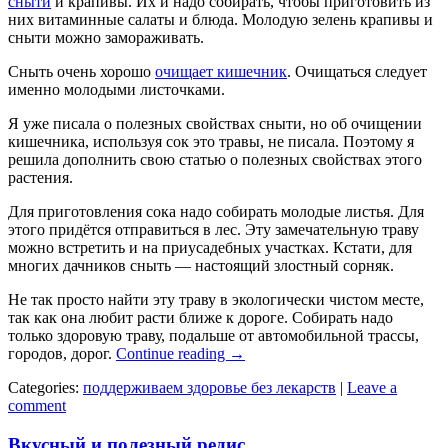
сныти
и крапивы. Их и надо собирать, чтобы приготовить из
них витаминные салаты и блюда. Молодую зелень крапивы и
сныти можно замораживать.
Сныть очень хорошо
очищает кишечник
. Очищаться следует
именно молодыми листочками.
Я уже писала о полезных свойствах сныти, но об очищении
кишечника, используя сок это травы, не писала. Поэтому я
решила дополнить свою статью о полезных свойствах этого
растения.
Для приготовления сока надо собирать молодые листья. Для
этого придётся отправиться в лес. Эту замечательную траву
можно встретить и на приусадебных участках. Кстати, для
многих дачников сныть — настоящий злостный сорняк.
Не так просто найти эту траву в экологически чистом месте,
так как она любит расти ближе к дороге. Собирать надо
только здоровую траву, подальше от автомобильной трассы,
городов, дорог.
Continue reading
→
Categories:
поддерживаем здоровье без лекарств
|
Leave a
comment
Вкусный и полезный редис